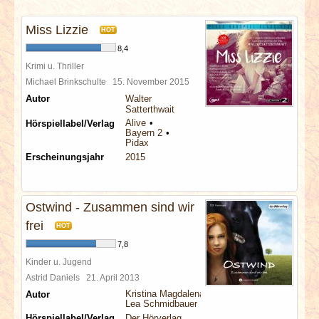
INTERVIEWS
Miss Lizzie
HOT
SPECIALS
8,4
Krimi u. Thriller
REDAKTION
Michael Brinkschulte
15. November 2015
Autor
Walter
Satterthwait
LINKS
Alive
Hörspiellabel/Verlag
Bayern 2
Pidax
ARCHIV
Erscheinungsjahr
2015
Ostwind - Zusammen sind wir
frei
HOT
7,8
Kinder u. Jugend
Astrid Daniels
21. April 2013
Kristina Magdalena Henn
Autor
Lea Schmidbauer
Hörspiellabel/Verlag
Der Hörverlag