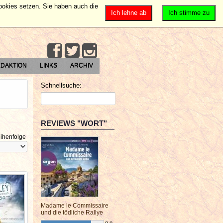
Cookies setzen. Sie haben auch die
Ich lehne ab
Ich stimme zu
DAKTION
LINKS
ARCHIV
Schnellsuche:
REVIEWS "WORT"
ihenfolge
Madame le Commissaire
und die tödliche Rallye