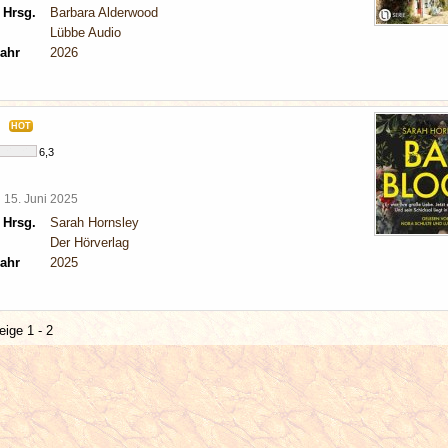
 Hrsg.
Barbara Alderwood
Lübbe Audio
ahr
2026
HOT
6,3
l
15. Juni 2025
 Hrsg.
Sarah Hornsley
Der Hörverlag
ahr
2025
eige 1 - 2