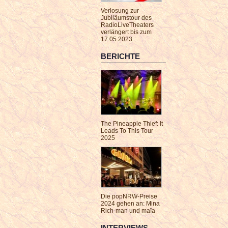
Verlosung zur
Jubiläumstour des
RadioLiveTheaters
verlängert bis zum
17.05.2023
BERICHTE
The Pineapple Thief: It
Leads To This Tour
2025
Die popNRW-Preise
2024 gehen an: Mina
Rich-man und maïa
INTERVIEWS