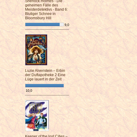
Sherlock Holmes - Die
geheimen Fälle des
Meisterdetektivs - Band 6:
Blutiger Schnee in
Bloomsbury Hill
9,0
¯¯¯¯¯¯¯¯¯¯¯¯¯¯¯¯¯¯¯¯¯¯¯¯
Luzie Alvenstein – Erbin
der Duftapotheke 2 Eine
Lüge lauert in der Zeit
10,0
¯¯¯¯¯¯¯¯¯¯¯¯¯¯¯¯¯¯¯¯¯¯¯¯
Keeper of the lost Cities –