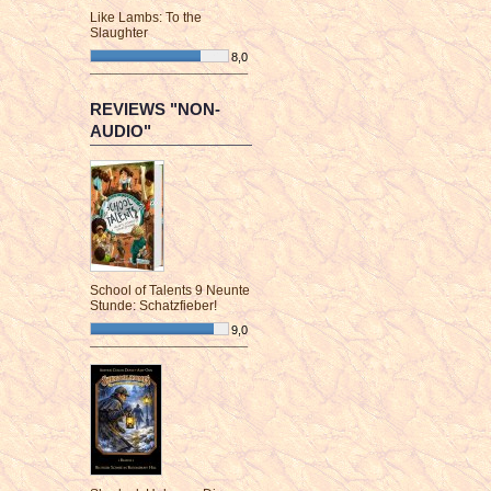
Like Lambs: To the
Slaughter
8,0
¯¯¯¯¯¯¯¯¯¯¯¯¯¯¯¯¯¯¯¯¯¯¯¯
REVIEWS "NON-
AUDIO"
School of Talents 9 Neunte
Stunde: Schatzfieber!
9,0
¯¯¯¯¯¯¯¯¯¯¯¯¯¯¯¯¯¯¯¯¯¯¯¯