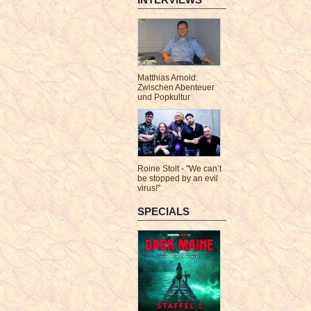
Matthias Arnold:
Zwischen Abenteuer
und Popkultur
Roine Stolt - "We can’t
be stopped by an evil
virus!"
SPECIALS