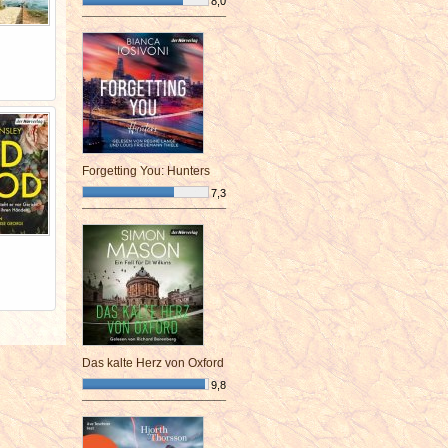
8,0
¯¯¯¯¯¯¯¯¯¯¯¯¯¯¯¯¯¯¯¯¯¯¯¯
Forgetting You: Hunters
7,3
¯¯¯¯¯¯¯¯¯¯¯¯¯¯¯¯¯¯¯¯¯¯¯¯
Das kalte Herz von Oxford
9,8
¯¯¯¯¯¯¯¯¯¯¯¯¯¯¯¯¯¯¯¯¯¯¯¯