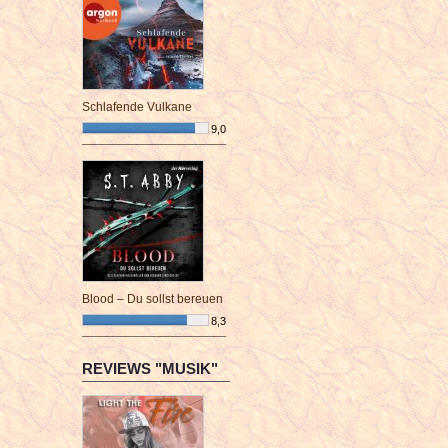
Schlafende Vulkane
9,0
¯¯¯¯¯¯¯¯¯¯¯¯¯¯¯¯¯¯¯¯¯¯¯¯
Blood – Du sollst bereuen
8,3
¯¯¯¯¯¯¯¯¯¯¯¯¯¯¯¯¯¯¯¯¯¯¯¯
REVIEWS "MUSIK"