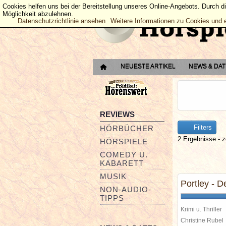
Cookies helfen uns bei der Bereitstellung unseres Online-Angebots. Durch d
Möglichkeit abzulehnen.
Datenschutzrichtlinie ansehen
Weitere Informationen zu Cookies und 
NEUESTE ARTIKEL
NEWS & DA
REVIEWS
Filters
HÖRBÜCHER
2 Ergebnisse - z
HÖRSPIELE
COMEDY U.
KABARETT
MUSIK
Portley - D
NON-AUDIO-
TIPPS
Krimi u. Thriller
Christine Rube