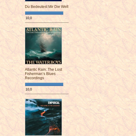
Du Bedeutest Mir Die Welt
10,0
¯¯¯¯¯¯¯¯¯¯¯¯¯¯¯¯¯¯¯¯¯¯¯¯
Atlantic Rain: The Lost
Fisherman’s Blues
Recordings
10,0
¯¯¯¯¯¯¯¯¯¯¯¯¯¯¯¯¯¯¯¯¯¯¯¯