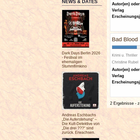
NEWS & DATES
Autor(en) oder
Verlag
Erscheinungsj
Bad Blood
Dark Days Berlin 2026
Krimi u. Thriller
- Festival im
ehemaligen
Christine Rube
Stummfilmkino
Autor(en) oder
Verlag
Erscheinungsj
2 Ergebnisse - z
Andreas Eschbachs
„Die Auferstehung“ –
Die Kult-Detektive von
„Die drei ???“ sind
zurück. Erwachsen.