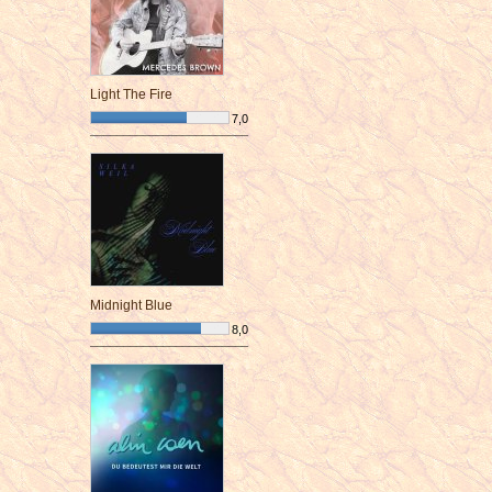
Light The Fire
7,0
¯¯¯¯¯¯¯¯¯¯¯¯¯¯¯¯¯¯¯¯¯¯¯¯
Midnight Blue
8,0
¯¯¯¯¯¯¯¯¯¯¯¯¯¯¯¯¯¯¯¯¯¯¯¯