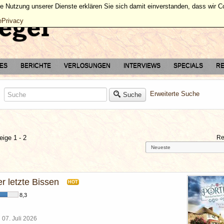
ie Nutzung unserer Dienste erklären Sie sich damit einverstanden, dass wir 
ePrivacy
TES
BERICHTE
VERLOSUNGEN
INTERVIEWS
SPECIALS
RE
Erweiterte Suche
Suche
eige 1 - 2
Re
er letzte Bissen
HOT
8,3
l
07. Juli 2026