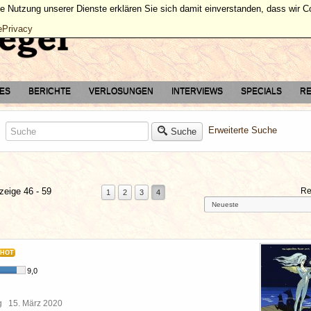
ie Nutzung unserer Dienste erklären Sie sich damit einverstanden, dass wir 
ePrivacy
TES
BERICHTE
VERLOSUNGEN
INTERVIEWS
SPECIALS
RE
Erweiterte Suche
Suche
zeige 46 - 59
Re
1
2
3
4
HOT
9,0
rg
15. März 2020