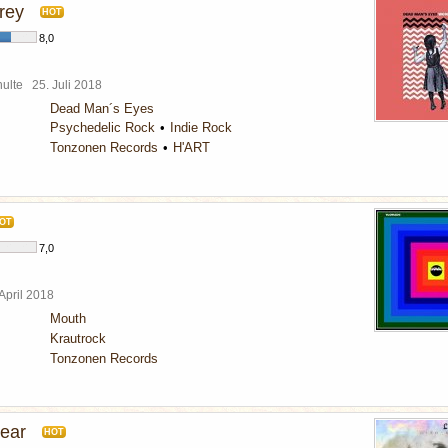
rey
HOT
8,0
chulte
25. Juli 2018
Dead Man´s Eyes
Psychedelic Rock
Indie Rock
Tonzonen Records
H'ART
OT
7,0
 April 2018
Mouth
Krautrock
Tonzonen Records
Fear
HOT