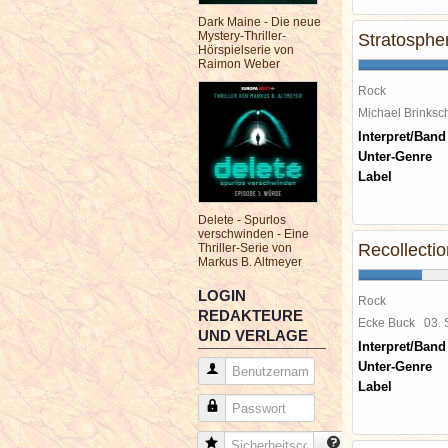
Dark Maine - Die neue
Mystery-Thriller-
Stratosphe
Hörspielserie von
Raimon Weber
Rock
Michael Brinks
Interpret/Band
Unter-Genre
Label
Delete - Spurlos
verschwinden - Eine
Recollecti
Thriller-Serie von
Markus B. Altmeyer
LOGIN
Rock
REDAKTEURE
Ecke Buck
03.
UND VERLAGE
Interpret/Band
Unter-Genre
Benutzername
Label
Passwort
Sicherheitscode