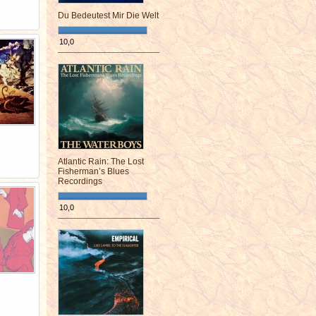
Du Bedeutest Mir Die Welt
10,0
¯¯¯¯¯¯¯¯¯¯¯¯¯¯¯¯¯¯¯¯¯¯¯¯
Atlantic Rain: The Lost
Fisherman’s Blues
Recordings
10,0
¯¯¯¯¯¯¯¯¯¯¯¯¯¯¯¯¯¯¯¯¯¯¯¯