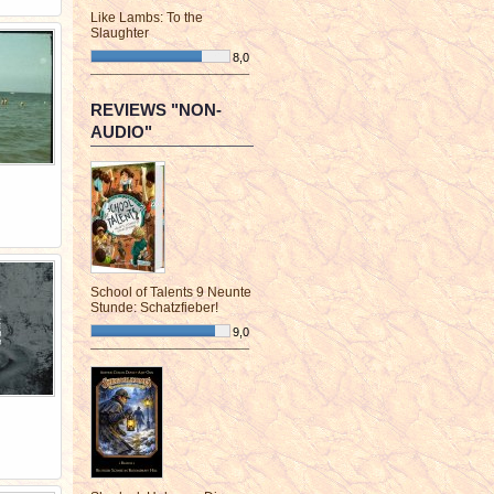
Like Lambs: To the
Slaughter
8,0
¯¯¯¯¯¯¯¯¯¯¯¯¯¯¯¯¯¯¯¯¯¯¯¯
REVIEWS "NON-
AUDIO"
School of Talents 9 Neunte
Stunde: Schatzfieber!
9,0
¯¯¯¯¯¯¯¯¯¯¯¯¯¯¯¯¯¯¯¯¯¯¯¯