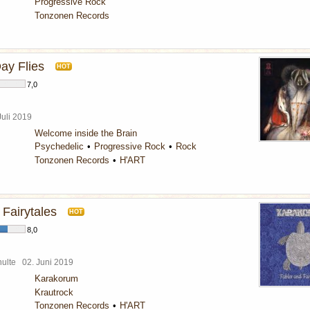
Progressive Rock
Tonzonen Records
ay Flies
HOT
7,0
Juli 2019
Welcome inside the Brain
Psychedelic
Progressive Rock
Rock
Tonzonen Records
H'ART
 Fairytales
HOT
8,0
chulte
02. Juni 2019
Karakorum
Krautrock
Tonzonen Records
H'ART