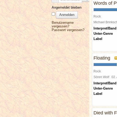
Words of P
Angemeldet bleiben
Anmelden
Rock
Michael Brinks
Benutzername
vergessen?
Interpret/Band
Passwort vergessen?
Unter-Genre
Label
Floating
H
Rock
Sören Wolf
02.
Interpret/Band
Unter-Genre
Label
Died with 