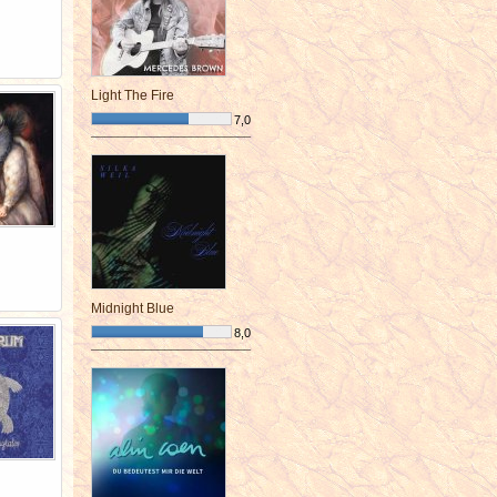
Light The Fire
7,0
¯¯¯¯¯¯¯¯¯¯¯¯¯¯¯¯¯¯¯¯¯¯¯¯
Midnight Blue
8,0
¯¯¯¯¯¯¯¯¯¯¯¯¯¯¯¯¯¯¯¯¯¯¯¯