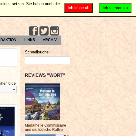
Cookies setzen. Sie haben auch die
Ich lehne ab
Ich stimme zu
DAKTION
LINKS
ARCHIV
Schnellsuche:
REVIEWS "WORT"
ihenfolge
Madame le Commissaire
und die tödliche Rallye