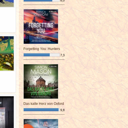
8,0
¯¯¯¯¯¯¯¯¯¯¯¯¯¯¯¯¯¯¯¯¯¯¯¯
Forgetting You: Hunters
7,3
¯¯¯¯¯¯¯¯¯¯¯¯¯¯¯¯¯¯¯¯¯¯¯¯
Das kalte Herz von Oxford
9,8
¯¯¯¯¯¯¯¯¯¯¯¯¯¯¯¯¯¯¯¯¯¯¯¯