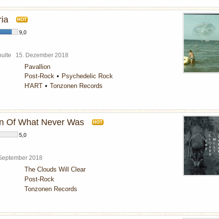
ria
HOT
9,0
chulte
15. Dezember 2018
Pavallion
Post-Rock
Psychedelic Rock
H'ART
Tonzonen Records
on Of What Never Was
HOT
5,0
 September 2018
The Clouds Will Clear
Post-Rock
Tonzonen Records