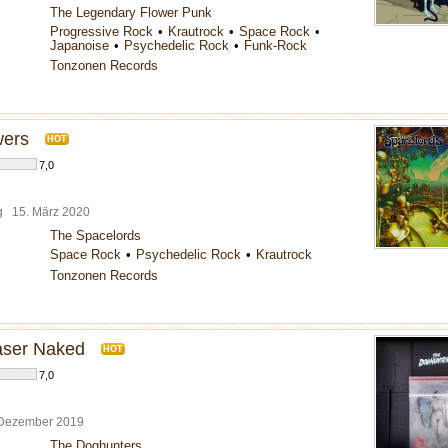
The Legendary Flower Punk
Progressive Rock
Krautrock
Space Rock
Japanoise
Psychedelic Rock
Funk-Rock
Tonzonen Records
wers
HOT
7,0
rg
15. März 2020
The Spacelords
Space Rock
Psychedelic Rock
Krautrock
Tonzonen Records
haser Naked
HOT
7,0
 Dezember 2019
The Doghunters