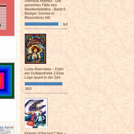
Sherlock Holmes - Die
geheimen Fälle des
Meisterdetektivs - Band 6:
Blutiger Schnee in
Bloomsbury Hill
9,0
¯¯¯¯¯¯¯¯¯¯¯¯¯¯¯¯¯¯¯¯¯¯¯¯
Luzie Alvenstein – Erbin
der Duftapotheke 2 Eine
Lüge lauert in der Zeit
10,0
¯¯¯¯¯¯¯¯¯¯¯¯¯¯¯¯¯¯¯¯¯¯¯¯
Keeper of the lost Cities –