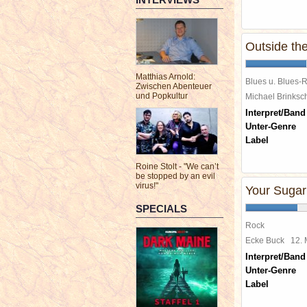
Outside th
Matthias Arnold:
Blues u. Blues-
Zwischen Abenteuer
und Popkultur
Michael Brinks
Interpret/Band
Unter-Genre
Label
Roine Stolt - "We can’t
be stopped by an evil
virus!"
Your Sugar
SPECIALS
Rock
Ecke Buck
12.
Interpret/Band
Unter-Genre
Label