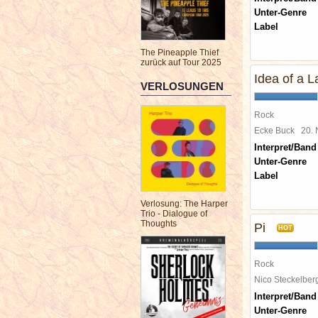
Unter-Genre
Label
The Pineapple Thief
zurück auf Tour 2025
Idea of a L
VERLOSUNGEN
Rock
Ecke Buck
20.
Interpret/Band
Unter-Genre
Label
Verlosung: The Harper
Trio - Dialogue of
Thoughts
Pi
HOT
Rock
Nico Steckelbe
Interpret/Band
Unter-Genre