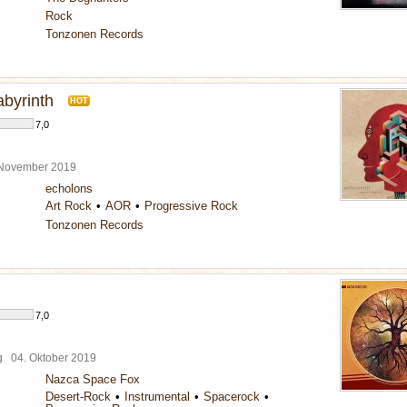
Rock
Tonzonen Records
abyrinth
HOT
7,0
 November 2019
echolons
Art Rock
AOR
Progressive Rock
Tonzonen Records
7,0
rg
04. Oktober 2019
Nazca Space Fox
Desert-Rock
Instrumental
Spacerock