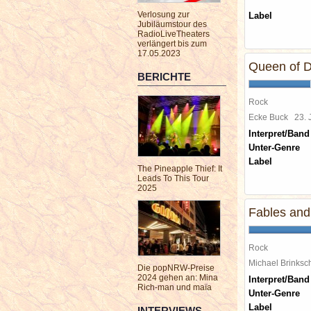
Verlosung zur
Label
Jubiläumstour des
RadioLiveTheaters
verlängert bis zum
17.05.2023
Queen of D
BERICHTE
Rock
Ecke Buck
23. 
Interpret/Band
Unter-Genre
Label
The Pineapple Thief: It
Leads To This Tour
2025
Fables and
Rock
Michael Brinks
Die popNRW-Preise
2024 gehen an: Mina
Interpret/Band
Rich-man und maïa
Unter-Genre
Label
INTERVIEWS