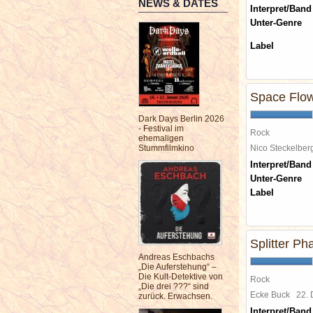
NEWS & DATES
Interpret/Band
Unter-Genre
Label
Space Flo
Dark Days Berlin 2026
- Festival im
Rock
ehemaligen
Stummfilmkino
Nico Steckelbe
Interpret/Band
Unter-Genre
Label
Splitter P
Andreas Eschbachs
„Die Auferstehung“ –
Die Kult-Detektive von
Rock
„Die drei ???“ sind
Ecke Buck
22.
zurück. Erwachsen.
Interpret/Band