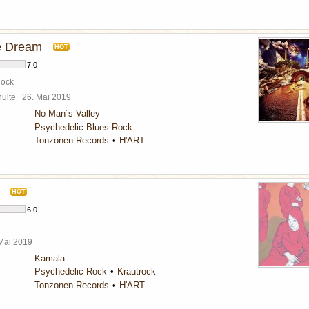
e Dream
HOT
7,0
Rock
chulte
26. Mai 2019
No Man´s Valley
Psychedelic Blues Rock
Tonzonen Records
H'ART
HOT
6,0
 Mai 2019
Kamala
Psychedelic Rock
Krautrock
Tonzonen Records
H'ART