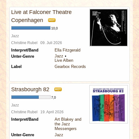
INTERVIEWS
Live at Falconer Theatre
SPECIALS
Copenhagen
HOT
10,0
REDAKTION
Jazz
Christine Rubel
09. Juli 2026
Interpret/Band
Ella Fitzgerald
LINKS
Jazz
Unter-Genre
Live Alben
Label
Gearbox Records
ARCHIV
Strasbourgh 82
HOT
7,0
Jazz
Christine Rubel
19. April 2026
Interpret/Band
Art Blakey and
the Jazz
Messengers
Unter-Genre
Jazz