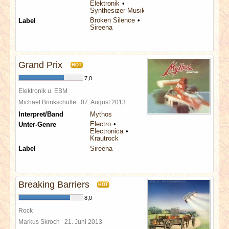
Elektronik
Synthesizer-Musik
Broken Silence
Label
Sireena
Grand Prix
HOT
7,0
Elektronik u. EBM
Michael Brinkschulte
07. August 2013
Interpret/Band
Mythos
Electro
Unter-Genre
Electronica
Krautrock
Label
Sireena
Breaking Barriers
HOT
8,0
Rock
Markus Skroch
21. Juni 2013