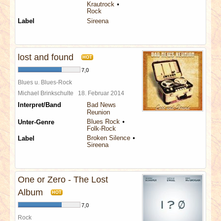
Krautrock
Rock
Label
Sireena
lost and found
HOT
7,0
Blues u. Blues-Rock
Michael Brinkschulte
18. Februar 2014
Interpret/Band
Bad News
Reunion
Blues Rock
Unter-Genre
Folk-Rock
Broken Silence
Label
Sireena
One or Zero - The Lost
Album
HOT
7,0
Rock