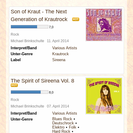
INTERVIEWS
Son of Kraut - The Next
SPECIALS
Generation of Krautrock
HOT
7,0
REDAKTION
Rock
Michael Brinkschulte
11. April 2014
Interpret/Band
Various Artists
LINKS
Unter-Genre
Krautrock
Label
Sireena
ARCHIV
The Spirit of Sireena Vol. 8
HOT
8,0
Rock
Michael Brinkschulte
07. April 2014
Interpret/Band
Various Artists
Blues Rock
Unter-Genre
Deutschrock
Elektro
Folk
Hard Rock