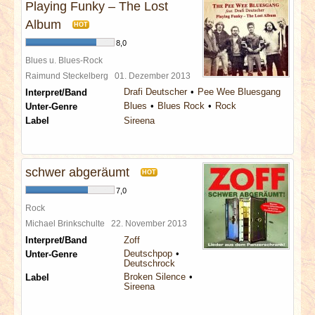
Playing Funky – The Lost
Album
HOT
8,0
Blues u. Blues-Rock
Raimund Steckelberg
01. Dezember 2013
Drafi Deutscher
Pee Wee Bluesgang
Interpret/Band
Blues
Blues Rock
Rock
Unter-Genre
Label
Sireena
schwer abgeräumt
HOT
7,0
Rock
Michael Brinkschulte
22. November 2013
Interpret/Band
Zoff
Deutschpop
Unter-Genre
Deutschrock
Broken Silence
Label
Sireena