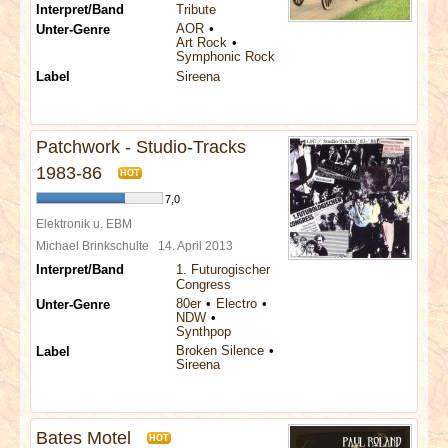
Interpret/Band
Tribute
AOR
Unter-Genre
Art Rock
Symphonic Rock
Label
Sireena
Patchwork - Studio-Tracks
1983-86
HOT
7,0
Elektronik u. EBM
Michael Brinkschulte
14. April 2013
Interpret/Band
1. Futurogischer
Congress
80er
Electro
Unter-Genre
NDW
Synthpop
Broken Silence
Label
Sireena
Bates Motel
HOT