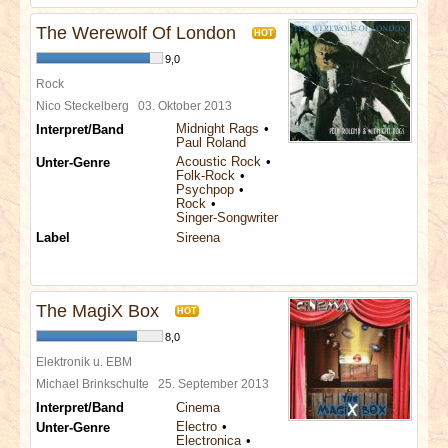
The Werewolf Of London
HOT
9,0
Rock
Nico Steckelberg
03. Oktober 2013
Midnight Rags
Interpret/Band
Paul Roland
Acoustic Rock
Unter-Genre
Folk-Rock
Psychpop
Rock
Singer-Songwriter
Label
Sireena
The MagiX Box
HOT
8,0
Elektronik u. EBM
Michael Brinkschulte
25. September 2013
Interpret/Band
Cinema
Electro
Unter-Genre
Electronica