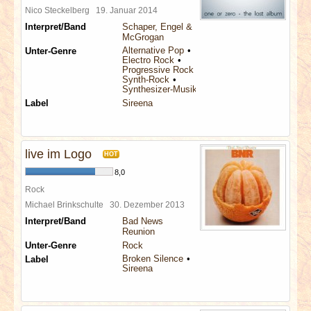
Nico Steckelberg
19. Januar 2014
Interpret/Band
Schaper, Engel &
McGrogan
Alternative Pop
Unter-Genre
Electro Rock
Progressive Rock
Synth-Rock
Synthesizer-Musik
Label
Sireena
live im Logo
HOT
8,0
Rock
Michael Brinkschulte
30. Dezember 2013
Interpret/Band
Bad News
Reunion
Unter-Genre
Rock
Broken Silence
Label
Sireena