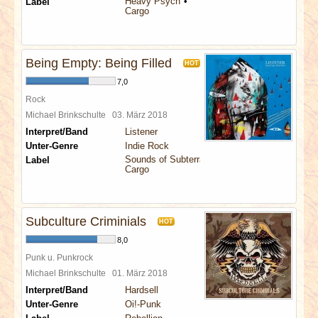
Heavy Psych
Label
Cargo
Being Empty: Being Filled
HOT
7,0
Rock
Michael Brinkschulte
03. März 2018
Interpret/Band
Listener
Unter-Genre
Indie Rock
Sounds of Subterrania
Label
Cargo
Subculture Criminials
HOT
8,0
Punk u. Punkrock
Michael Brinkschulte
01. März 2018
Interpret/Band
Hardsell
Unter-Genre
Oi!-Punk