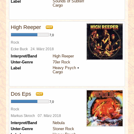
Sounds of Subterrania
Label
Cargo
High Reeper
HOT
7,0
Rock
Ecke Buck
24. März 2018
Interpret/Band
High Reeper
Unter-Genre
70er Rock
Heavy Psych
Label
Cargo
Dos Eps
HOT
7,0
Rock
Markus Skroch
07. März 2018
Interpret/Band
Nebula
Unter-Genre
Stoner Rock