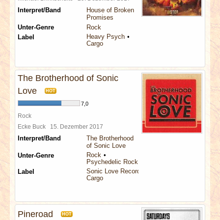
Interpret/Band
House of Broken
Promises
Unter-Genre
Rock
Heavy Psych
Label
Cargo
The Brotherhood of Sonic
Love
HOT
7,0
Rock
Ecke Buck
15. Dezember 2017
Interpret/Band
The Brotherhood
of Sonic Love
Rock
Unter-Genre
Psychedelic Rock
Sonic Love Records
Label
Cargo
Pineroad
HOT