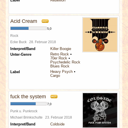
Label
Rebellion
Acid Cream
HOT
5,0
Rock
Ecke Buck
28. Februar 2018
Interpret/Band
Killer Boogie
Retro Rock
Unter-Genre
70er Rock
Psychedelic Rock
Blues Rock
Heavy Psych
Label
Cargo
fuck the system
HOT
7,0
Punk u. Punkrock
Michael Brinkschulte
23. Februar 2018
Interpret/Band
Coldside