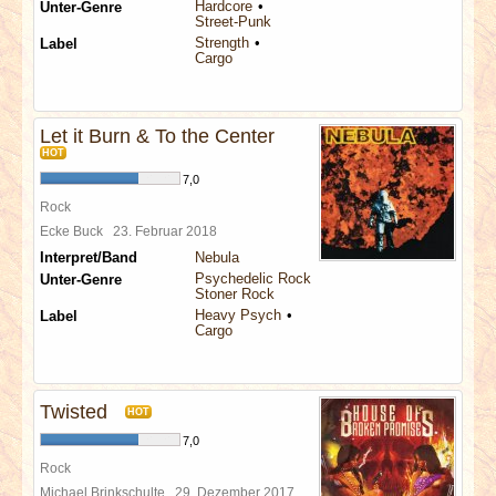
Hardcore
Unter-Genre
Street-Punk
Strength
Label
Cargo
Let it Burn & To the Center
HOT
7,0
Rock
Ecke Buck
23. Februar 2018
Interpret/Band
Nebula
Psychedelic Rock
Unter-Genre
Stoner Rock
Heavy Psych
Label
Cargo
Twisted
HOT
7,0
Rock
Michael Brinkschulte
29. Dezember 2017