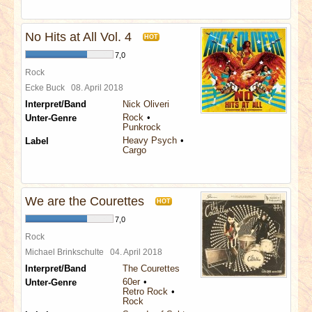
No Hits at All Vol. 4
HOT
7,0
Rock
Ecke Buck
08. April 2018
Interpret/Band
Nick Oliveri
Rock
Unter-Genre
Punkrock
Heavy Psych
Label
Cargo
We are the Courettes
HOT
7,0
Rock
Michael Brinkschulte
04. April 2018
Interpret/Band
The Courettes
60er
Unter-Genre
Retro Rock
Rock