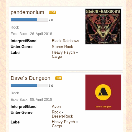
INTERVIEWS
pandemonium
HOT
SPECIALS
7,0
Rock
REDAKTION
Ecke Buck
26. April 2018
Interpret/Band
Black Rainbows
Unter-Genre
Stoner Rock
LINKS
Heavy Psych
Label
Cargo
ARCHIV
Dave´s Dungeon
HOT
7,0
Rock
Ecke Buck
08. April 2018
Interpret/Band
Avon
Rock
Unter-Genre
Desert-Rock
Heavy Psych
Label
Cargo