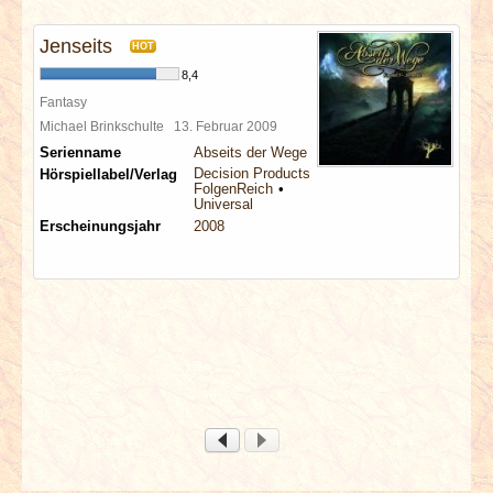
INTERVIEWS
Jenseits
HOT
SPECIALS
8,4
Fantasy
REDAKTION
Michael Brinkschulte
13. Februar 2009
Serienname
Abseits der Wege
Decision Products
Hörspiellabel/Verlag
LINKS
FolgenReich
Universal
Erscheinungsjahr
2008
ARCHIV