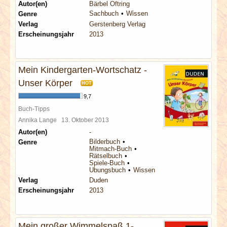
Autor(en)
Bärbel Oftring
Sachbuch
Wissen
Genre
Verlag
Gerstenberg Verlag
Erscheinungsjahr
2013
Mein Kindergarten-Wortschatz -
Unser Körper
HOT
9,7
Buch-Tipps
Annika Lange
13. Oktober 2013
Autor(en)
-
Bilderbuch
Genre
Mitmach-Buch
Rätselbuch
Spiele-Buch
Übungsbuch
Wissen
Verlag
Duden
Erscheinungsjahr
2013
Mein großer Wimmelspaß 1-