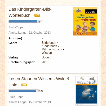
INTERVIEWS
Das Kindergarten-Bild-
SPECIALS
Wörterbuch
HOT
9,7
REDAKTION
Buch-Tipps
Annika Lange
22. Oktober 2013
Autor(en)
-
LINKS
Bilderbuch
Genre
Kinderbuch
Mitmach-Buch
ARCHIV
Wissen
Verlag
Duden
Erscheinungsjahr
2013
Lesen Staunen Wissen - Wale &
Haie
HOT
9,3
Buch-Tipps
Annika Lange
15. Oktober 2013