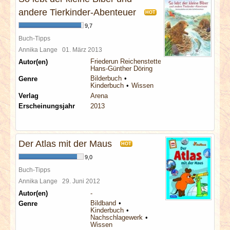
andere Tierkinder-Abenteuer
HOT
9,7
Buch-Tipps
Annika Lange
01. März 2013
Friederun Reichenstetter
Autor(en)
Hans-Günther Döring
Bilderbuch
Genre
Kinderbuch
Wissen
Verlag
Arena
Erscheinungsjahr
2013
Der Atlas mit der Maus
HOT
9,0
Buch-Tipps
Annika Lange
29. Juni 2012
Autor(en)
-
Bildband
Genre
Kinderbuch
Nachschlagewerk
Wissen