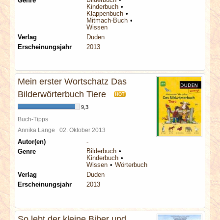
Genre
Kinderbuch
Klappenbuch
Mitmach-Buch
Wissen
Verlag
Duden
Erscheinungsjahr
2013
Mein erster Wortschatz Das
Bilderwörterbuch Tiere
HOT
9,3
Buch-Tipps
Annika Lange
02. Oktober 2013
Autor(en)
-
Bilderbuch
Genre
Kinderbuch
Wissen
Wörterbuch
Verlag
Duden
Erscheinungsjahr
2013
So lebt der kleine Biber und