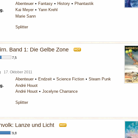
Abenteuer
Fantasy
History
Phantastik
Kai Meyer
Yann Krehl
g.
Marie Sann
Splitter
irn. Band 1: Die Gelbe Zone
HOT
7,5
rg
17. Oktober 2011
Abenteuer
Endzeit
Science Fiction
Steam Punk
g.
André Houot
André Houot
Jocelyne Charrance
Splitter
volk: Lanze und Licht
HOT
9,8