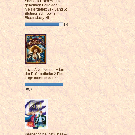
Sherlock Holmes - Die
geheimen Fälle des
Meisterdetektivs - Band 6:
Blutiger Schnee in
Bloomsbury Hill
9,0
¯¯¯¯¯¯¯¯¯¯¯¯¯¯¯¯¯¯¯¯¯¯¯¯
Luzie Alvenstein – Erbin
der Duftapotheke 2 Eine
Lüge lauert in der Zeit
10,0
¯¯¯¯¯¯¯¯¯¯¯¯¯¯¯¯¯¯¯¯¯¯¯¯
Keeper of the lost Cities –