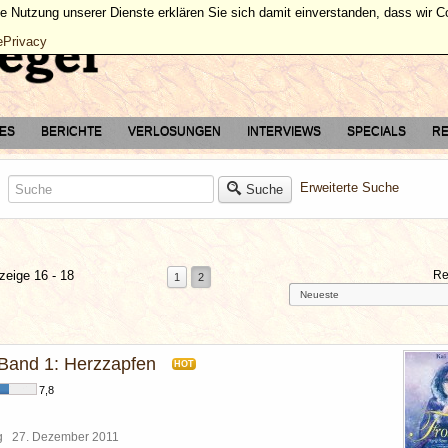
ie Nutzung unserer Dienste erklären Sie sich damit einverstanden, dass wir 
ePrivacy
TES
BERICHTE
VERLOSUNGEN
INTERVIEWS
SPECIALS
RE
Erweiterte Suche
Suche
zeige 16 - 18
Re
1
2
 Band 1: Herzzapfen
HOT
7,8
rg
27. Dezember 2011