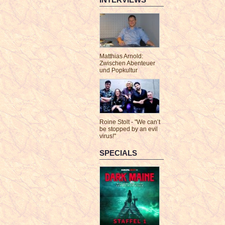
Matthias Arnold:
Zwischen Abenteuer
und Popkultur
Roine Stolt - "We can’t
be stopped by an evil
virus!"
SPECIALS