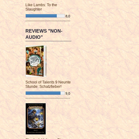
Like Lambs: To the
Slaughter
8,0
¯¯¯¯¯¯¯¯¯¯¯¯¯¯¯¯¯¯¯¯¯¯¯¯
REVIEWS "NON-
AUDIO"
School of Talents 9 Neunte
Stunde: Schatzfieber!
9,0
¯¯¯¯¯¯¯¯¯¯¯¯¯¯¯¯¯¯¯¯¯¯¯¯