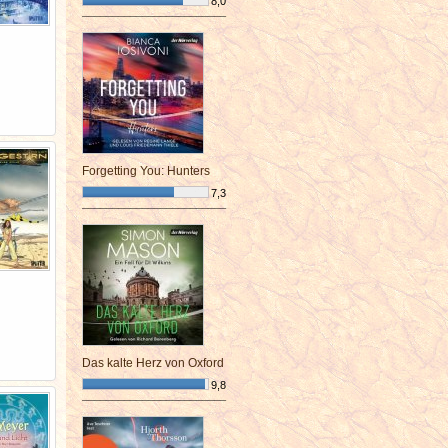
8,0
¯¯¯¯¯¯¯¯¯¯¯¯¯¯¯¯¯¯¯¯¯¯¯¯
Forgetting You: Hunters
7,3
¯¯¯¯¯¯¯¯¯¯¯¯¯¯¯¯¯¯¯¯¯¯¯¯
Das kalte Herz von Oxford
9,8
¯¯¯¯¯¯¯¯¯¯¯¯¯¯¯¯¯¯¯¯¯¯¯¯