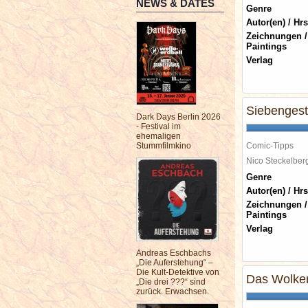
NEWS & DATES
Genre
Autor(en) / Hrs
Zeichnungen /
Paintings
Verlag
Siebengest
Dark Days Berlin 2026
- Festival im
ehemaligen
Stummfilmkino
Comic-Tipps
Nico Steckelbe
Genre
Autor(en) / Hrs
Zeichnungen /
Paintings
Verlag
Andreas Eschbachs
„Die Auferstehung“ –
Die Kult-Detektive von
Das Wolken
„Die drei ???“ sind
zurück. Erwachsen.