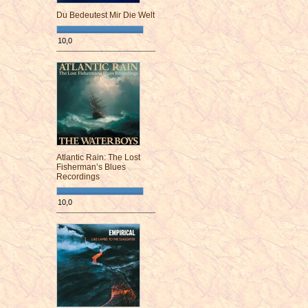
Du Bedeutest Mir Die Welt
10,0
¯¯¯¯¯¯¯¯¯¯¯¯¯¯¯¯¯¯¯¯¯¯¯¯
Atlantic Rain: The Lost
Fisherman’s Blues
Recordings
10,0
¯¯¯¯¯¯¯¯¯¯¯¯¯¯¯¯¯¯¯¯¯¯¯¯