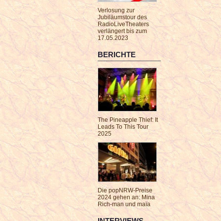
Verlosung zur
Jubiläumstour des
RadioLiveTheaters
verlängert bis zum
17.05.2023
BERICHTE
The Pineapple Thief: It
Leads To This Tour
2025
Die popNRW-Preise
2024 gehen an: Mina
Rich-man und maïa
INTERVIEWS