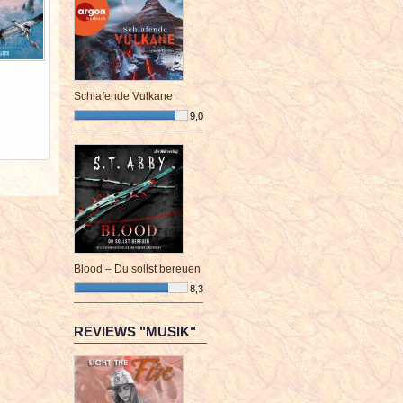
Schlafende Vulkane
9,0
¯¯¯¯¯¯¯¯¯¯¯¯¯¯¯¯¯¯¯¯¯¯¯¯
Blood – Du sollst bereuen
8,3
¯¯¯¯¯¯¯¯¯¯¯¯¯¯¯¯¯¯¯¯¯¯¯¯
REVIEWS "MUSIK"