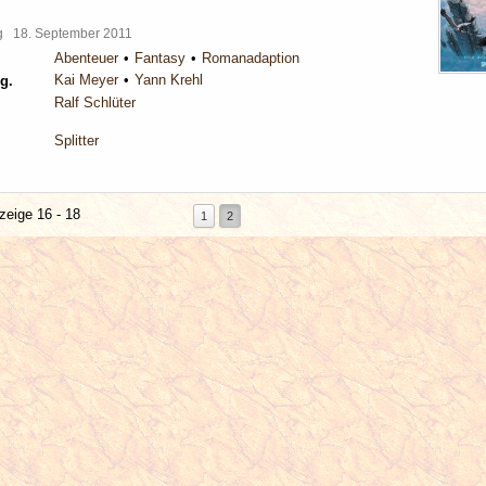
rg
18. September 2011
Abenteuer
Fantasy
Romanadaption
Kai Meyer
Yann Krehl
g.
Ralf Schlüter
Splitter
zeige 16 - 18
1
2