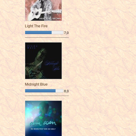
Light The Fire
7,0
¯¯¯¯¯¯¯¯¯¯¯¯¯¯¯¯¯¯¯¯¯¯¯¯
Midnight Blue
8,0
¯¯¯¯¯¯¯¯¯¯¯¯¯¯¯¯¯¯¯¯¯¯¯¯