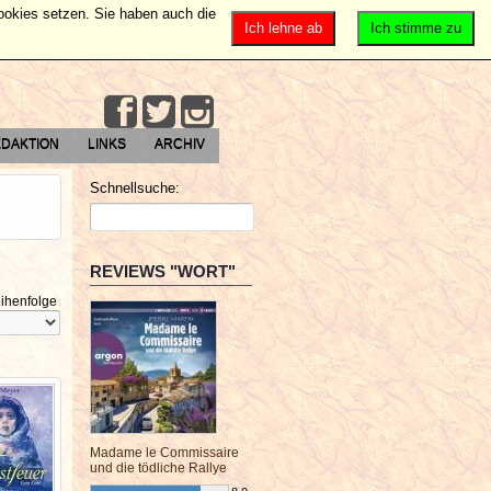
Cookies setzen. Sie haben auch die
Ich lehne ab
Ich stimme zu
DAKTION
LINKS
ARCHIV
Schnellsuche:
REVIEWS "WORT"
ihenfolge
Madame le Commissaire
und die tödliche Rallye