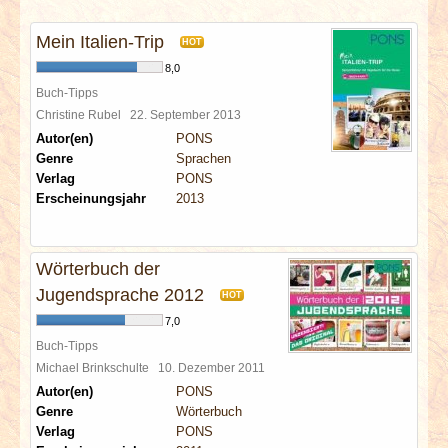
INTERVIEWS
Mein Italien-Trip
HOT
SPECIALS
8,0
Buch-Tipps
REDAKTION
Christine Rubel
22. September 2013
Autor(en)
PONS
Genre
Sprachen
LINKS
Verlag
PONS
Erscheinungsjahr
2013
ARCHIV
Wörterbuch der
Jugendsprache 2012
HOT
7,0
Buch-Tipps
Michael Brinkschulte
10. Dezember 2011
Autor(en)
PONS
Genre
Wörterbuch
Verlag
PONS