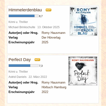
INTERVIEWS
Himmelerdenblau
HOT
SPECIALS
8,7
Krimi u. Thriller
REDAKTION
Michael Brinkschulte
13. Oktober 2025
Autor(en) oder Hrsg.
Romy Hausmann
Verlag
Der Hörverlag
LINKS
Erscheinungsjahr
2025
ARCHIV
Perfect Day
HOT
7,3
Krimi u. Thriller
Astrid Daniels
22. März 2022
Autor(en) oder Hrsg.
Romy Hausmann
Verlag
Hörbuch Hamburg
Erscheinungsjahr
2022