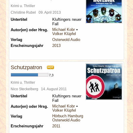
Krimi u. Thriller
Christine Rubel
09. April 2013
Untertitel
Kluftingers neuer
Fall
Michael Kobr
Autor(en) oder Hrsg.
Volker Klüpfel
Verlag
Osterwold Audio
Erscheinungsjahr
2013
Schutzpatron
HOT
7,3
Krimi u. Thriller
Nico Steckelberg
14. August 2011
Untertitel
Kluftingers neuer
Fall
Michael Kobr
Autor(en) oder Hrsg.
Volker Klüpfel
Hörbuch Hamburg
Verlag
Osterwold Audio
Erscheinungsjahr
2011