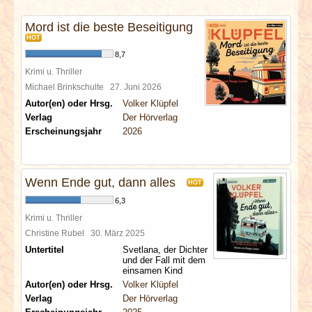
INTERVIEWS
Mord ist die beste Beseitigung
HOT
SPECIALS
8,7
Krimi u. Thriller
REDAKTION
Michael Brinkschulte
27. Juni 2026
Autor(en) oder Hrsg.
Volker Klüpfel
LINKS
Verlag
Der Hörverlag
Erscheinungsjahr
2026
ARCHIV
Wenn Ende gut, dann alles
HOT
6,3
Krimi u. Thriller
Christine Rubel
30. März 2025
Untertitel
Svetlana, der Dichter
und der Fall mit dem
einsamen Kind
Autor(en) oder Hrsg.
Volker Klüpfel
Verlag
Der Hörverlag