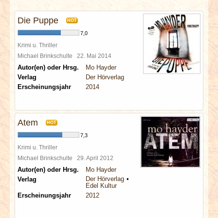
INTERVIEWS
Die Puppe
HOT
SPECIALS
7,0
Krimi u. Thriller
REDAKTION
Michael Brinkschulte
22. Mai 2014
Autor(en) oder Hrsg.
Mo Hayder
Verlag
Der Hörverlag
LINKS
Erscheinungsjahr
2014
ARCHIV
Atem
HOT
7,3
Krimi u. Thriller
Michael Brinkschulte
29. April 2012
Autor(en) oder Hrsg.
Mo Hayder
Der Hörverlag
Verlag
Edel Kultur
Erscheinungsjahr
2012