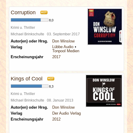
INTERVIEWS
Corruption
HOT
SPECIALS
8,0
Krimi u. Thriller
REDAKTION
Michael Brinkschulte
03. September 2017
Autor(en) oder Hrsg.
Don Winslow
Lübbe Audio
Verlag
LINKS
Tonpool Medien
Erscheinungsjahr
2017
ARCHIV
Kings of Cool
HOT
8,3
Krimi u. Thriller
Michael Brinkschulte
08. Januar 2013
Autor(en) oder Hrsg.
Don Winslow
Verlag
Der Audio Verlag
Erscheinungsjahr
2012