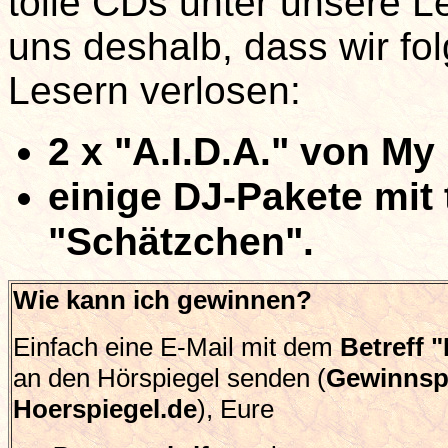
tolle CDs unter unsere L
uns deshalb, dass wir f
Lesern verlosen:
2 x "A.I.D.A." von M
einige DJ-Pakete mit 
"Schätzchen".
Wie kann ich gewinnen?
Einfach eine E-Mail mit dem
Betreff 
an den Hörspiegel senden (
Gewinnsp
Hoerspiegel.de
), Eure