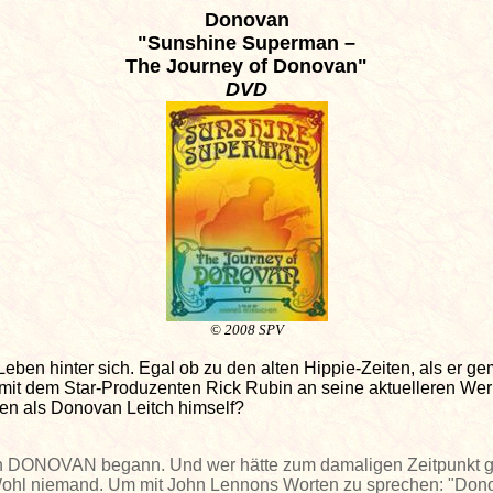
Donovan
"Sunshine Superman –
The Journey of Donovan"
DVD
© 2008 SPV
ben hinter sich. Egal ob zu den alten Hippie-Zeiten, als er gem
ch mit dem Star-Produzenten Rick Rubin an seine aktuelleren Wer
sen als Donovan Leitch himself?
von DONOVAN begann. Und wer hätte zum damaligen Zeitpunkt ge
ohl niemand. Um mit John Lennons Worten zu sprechen: "Donovan