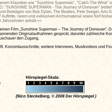
eweisen Klassiker wie "Sunshine Superman", "Catch The Wind" o
DVD, "SUNSHINE SUPERMAN - The Journey of Donovan" betitelt,
nd Beiträgen von Bob Dylan, The Beatles, Pete Seeger, Arlo Gu
Auftritte, rarem und exklusiven Archivmaterial sowie fünf bisher
er Jahrzehnten anhält.<<
seinen Film „Sunshine Superman – The Journey of Donovan“. Da
 spannenden Originalaufnahmen gespickt, darunter zahlreiche K
 Zuschauer den Zugang.
z.B. Konzertausschnitte, weitere Interviews, Musikvideos und Fe
Hörspiegel-Skala:
G
(Nico Steckelberg, © 2008 Der Hörspiegel )