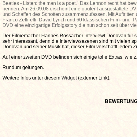
Beatles - Listen: the man is a poet." Das Lennon recht hat b
nennen. Am 26.09.08 erscheint eine opulent ausgestattete 
und Schaffen des Schotten zusammenzufassen. Mit Auftritten u
Franco Zeffirelli, David Lynch und 60 klassischen Film- und TV 
DVD eine einzigartige Erfolgsstory die nun schon seit über vi
Der Filmemacher
Hannes Rossacher i
nterviewt Donovan für 
sehr interessant, denn die Interviewsezenen sind mit vielen
Donovan und seiner Musik hat, dieser Film verschafft jedem
Auf einer zweiten DVD befinden sich einige tolle Extras, wie 
Rundum gelungen.
Weitere Infos unter diesem
Widget
(externer Link).
BEWERTUN