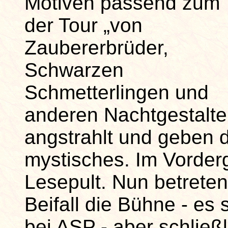
Motiven passend zum T
der Tour „von
Zaubererbrüder,
Schwarzen
Schmetterlingen und
anderen Nachtgestalte
angstrahlt und geben
mystisches. Im Vorder
Lesepult. Nun betreten
Beifall die Bühne - es
bei ASP - aber schließl